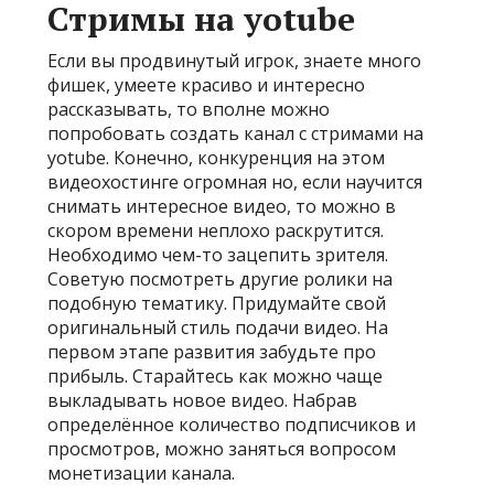
Стримы на yotube
Если вы продвинутый игрок, знаете много
фишек, умеете красиво и интересно
рассказывать, то вполне можно
попробовать создать канал с стримами на
yotube. Конечно, конкуренция на этом
видеохостинге огромная но, если научится
снимать интересное видео, то можно в
скором времени неплохо раскрутится.
Необходимо чем-то зацепить зрителя.
Советую посмотреть другие ролики на
подобную тематику. Придумайте свой
оригинальный стиль подачи видео. На
первом этапе развития забудьте про
прибыль. Старайтесь как можно чаще
выкладывать новое видео. Набрав
определённое количество подписчиков и
просмотров, можно заняться вопросом
монетизации канала.