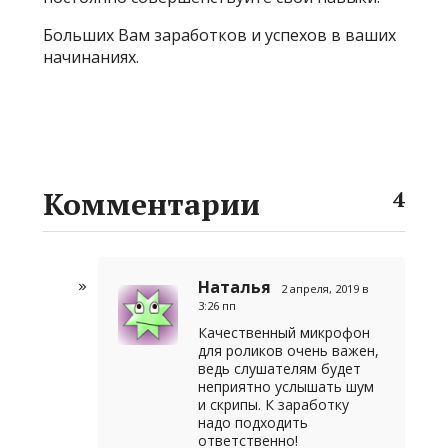
Больших Вам заработков и успехов в ваших
начинаниях.
Комментарии
4
Наталья
2 апреля, 2019 в
3:26 пп
Качественный микрофон
для роликов очень важен,
ведь слушателям будет
неприятно услышать шум
и скрипы. К заработку
надо подходить
ответственно!