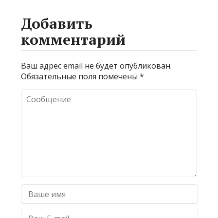
Добавить
комментарий
Ваш адрес email не будет опубликован.
Обязательные поля помечены
*