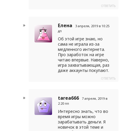
ОТВЕТИТЬ
Елена
3 апреля, 2019 в 10:25
дп
Об этой игре знаю, но
сама не играла из-за
медленного интернета.
Про заработок на игре
читаю впервые. Наверно,
игра захватывающая, раз
даже аккаунты покупают.
ОТВЕТИТЬ
tarea666
7 апреля, 2019 в
2:20 пп
Интересно знать, что во
время игры можно
зарабатывать деньги. Я
новичок в этой теме и